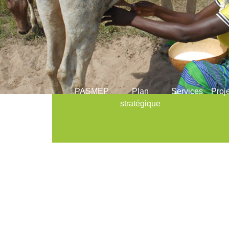
PASMEP
Plan
Services
Proj
stratégique